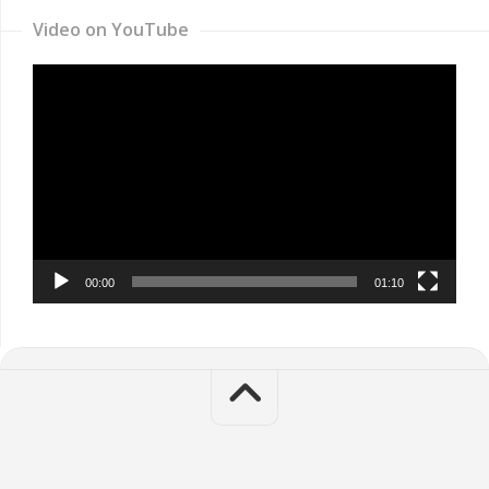
Video on YouTube
Video
Player
00:00
01:10