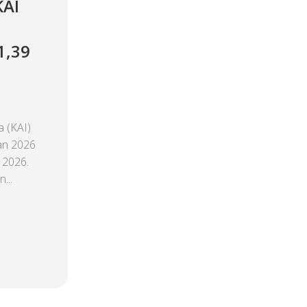
KAI
1,39
 (KAI)
an 2026
 2026.
...