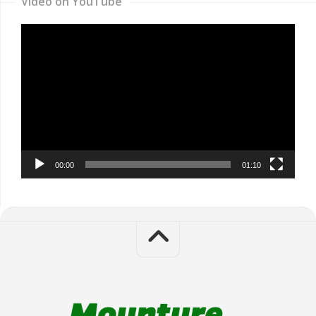
Video on YouTube
Video
Player
00:00
01:10