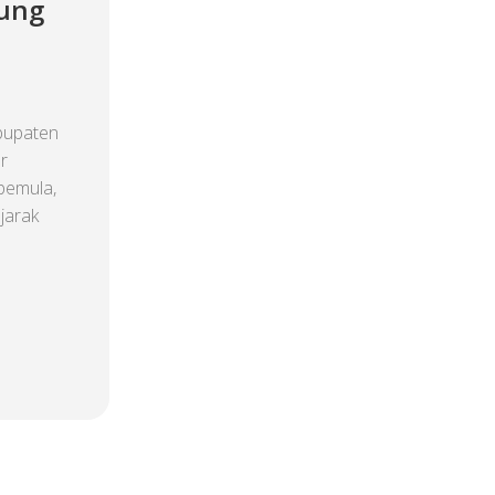
ung
bupaten
r
pemula,
jarak