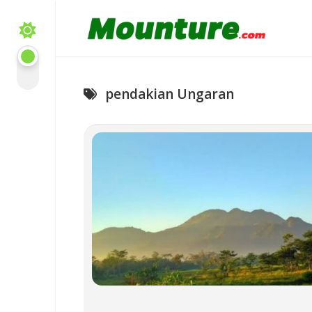
Skip
to
content
pendakian Ungaran