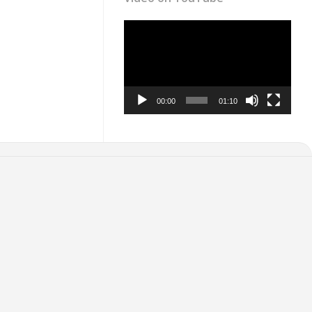
Video
Player
00:00
01:10