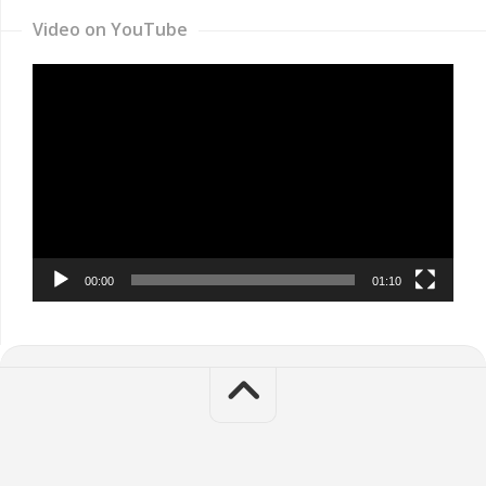
Video on YouTube
Video
Player
00:00
01:10