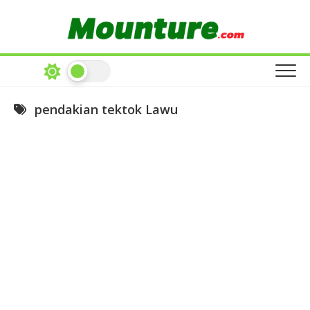
Skip
to
content
pendakian tektok Lawu