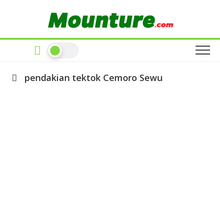
Skip
to
content
pendakian tektok Cemoro Sewu