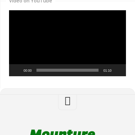
Video on YouTube
Video
Player
00:00
01:10