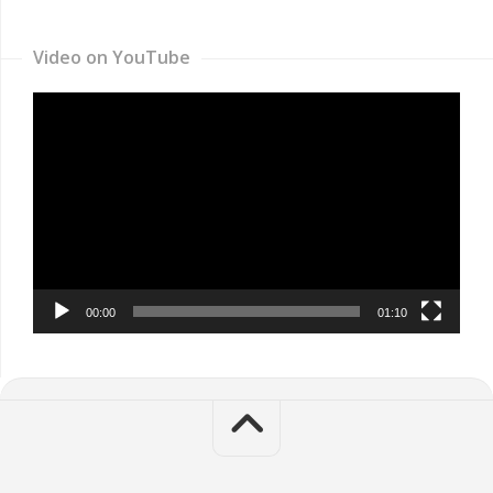
Video on YouTube
Video
Player
00:00
01:10