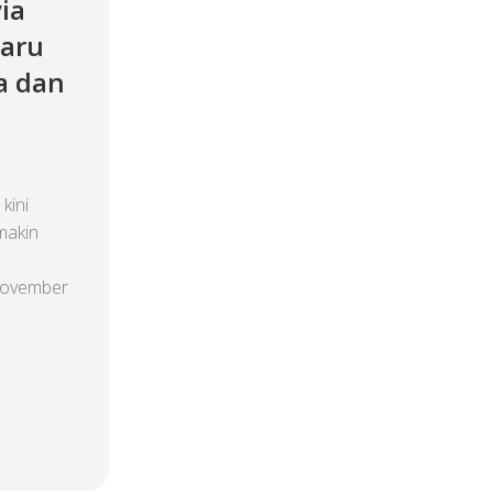
ia
Baru
a dan
kini
emakin
 November