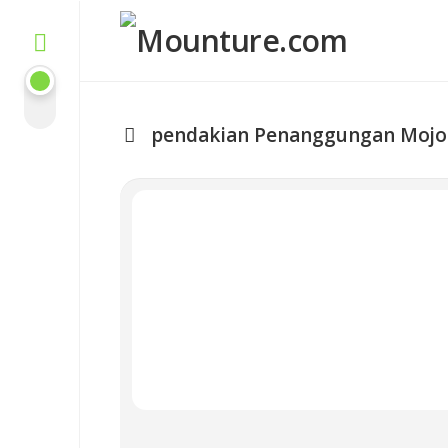
Skip
to
content
pendakian Penanggungan Mojo