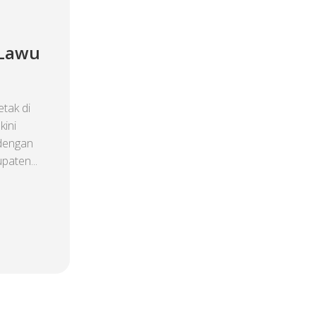
 Lawu
tak di
kini
 dengan
paten...