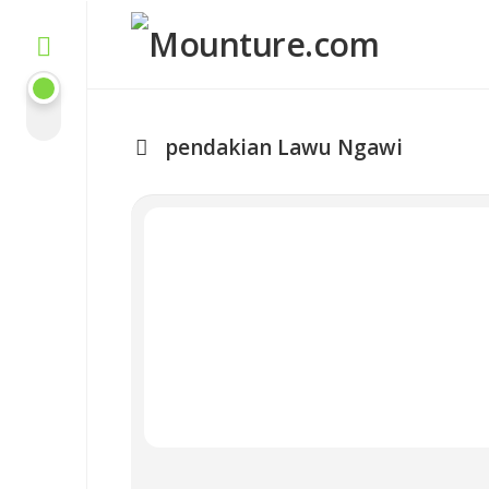
Skip
to
content
pendakian Lawu Ngawi