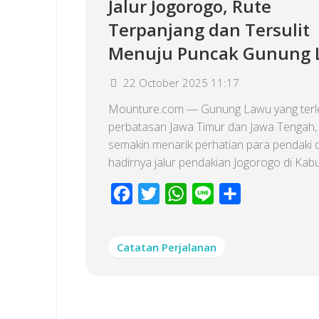
Jalur Jogorogo, Rute
Terpanjang dan Tersulit
Menuju Puncak Gunung
22 October 2025 11:17
Mounture.com — Gunung Lawu yang terle
perbatasan Jawa Timur dan Jawa Tengah, 
semakin menarik perhatian para pendaki
hadirnya jalur pendakian Jogorogo di Kabu
Facebook
Twitter
WhatsApp
Line
Share
Catatan Perjalanan