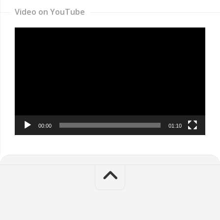
Video on YouTube
Video
Player
00:00
01:10