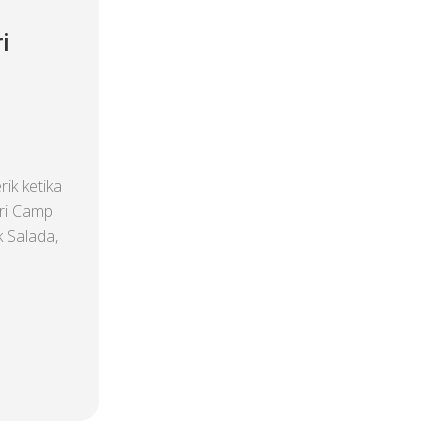
i
ik ketika
ri Camp
k Salada,