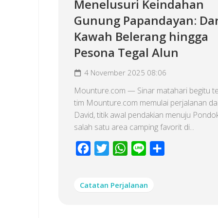
Menelusuri Keindahan
Gunung Papandayan: Dar
Kawah Belerang hingga
Pesona Tegal Alun
4 November 2025 08:06
Mounture.com — Sinar matahari begitu ter
tim Mounture.com memulai perjalanan da
David, titik awal pendakian menuju Pondo
salah satu area camping favorit di...
Facebook
Twitter
WhatsApp
Line
Share
Catatan Perjalanan