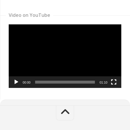
Video on YouTube
Video
Player
00:00
01:10