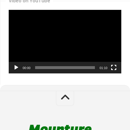
Video on YouTube
Video
Player
00:00
01:10