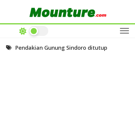
Skip
to
content
Pendakian Gunung Sindoro ditutup