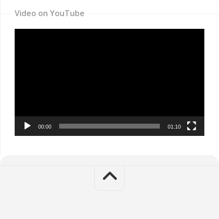
Video on YouTube
Video
Player
00:00
01:10