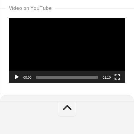
Video on YouTube
Video
Player
00:00
01:10