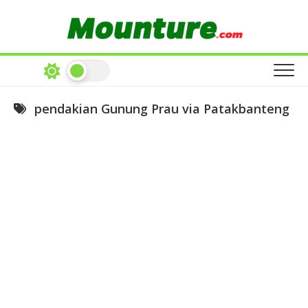
Skip
to
content
pendakian Gunung Prau via Patakbanteng