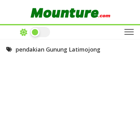
Skip
to
content
pendakian Gunung Latimojong