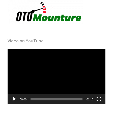
Video on YouTube
Video
Player
00:00
01:10