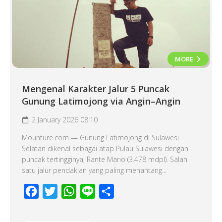
MORE
Mengenal Karakter Jalur 5 Puncak
Gunung Latimojong via Angin–Angin
2 January 2026 08:10
Mounture.com — Gunung Latimojong di Sulawesi
Selatan dikenal sebagai atap Pulau Sulawesi dengan
puncak tertingginya, Rante Mario (3.478 mdpl). Salah
satu jalur pendakian yang paling menantang...
Facebook
Twitter
WhatsApp
Line
Share