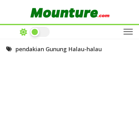
Skip
to
content
pendakian Gunung Halau-halau