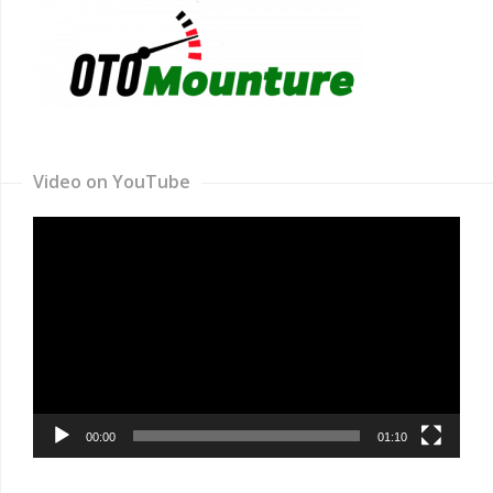
Video on YouTube
Video
Player
00:00
01:10