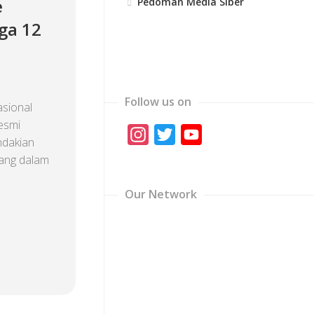
e
Pedoman Media Siber
ga 12
a
Follow us on
sional
esmi
Instagram
Twitter
YouTube
ndakian
Channel
uang dalam
Our Network