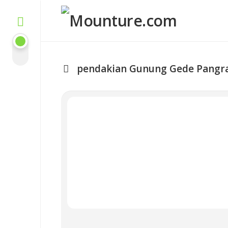
Skip
to
content
pendakian Gunung Gede Pangr