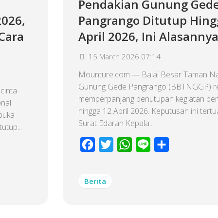
Pendakian Gunung Ged
2026,
Pangrango Ditutup Hing
Cara
April 2026, Ini Alasanny
15 March 2026 07:14
Mounture.com — Balai Besar Taman Na
Gunung Gede Pangrango (BBTNGGP) r
cinta
memperpanjang penutupan kegiatan pe
nal
hingga 12 April 2026. Keputusan ini tert
buka
Surat Edaran Kepala...
utup...
Facebook
Twitter
WhatsApp
Line
Share
Berita