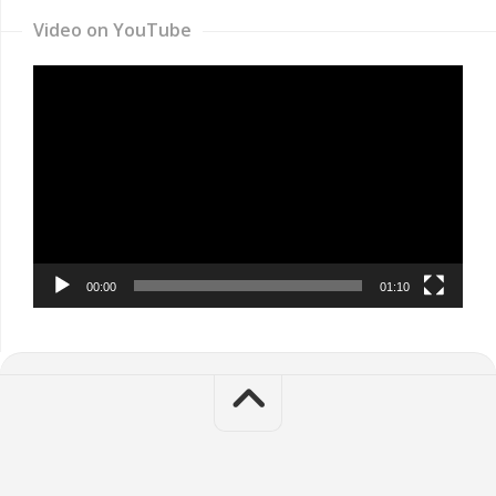
Video on YouTube
Video
Player
00:00
01:10