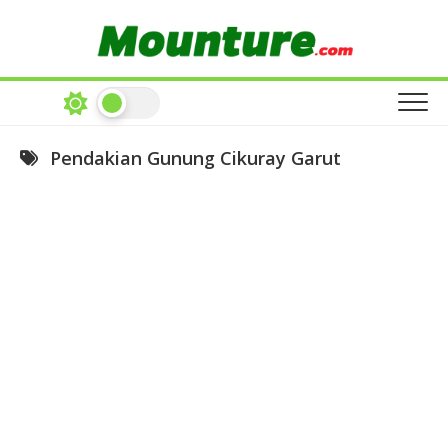
Skip
to
content
Pendakian Gunung Cikuray Garut