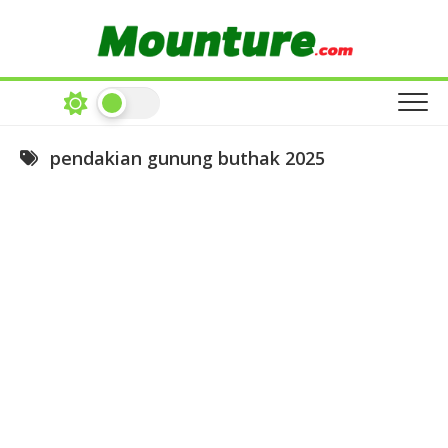
Skip
to
content
pendakian gunung buthak 2025