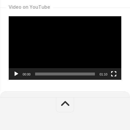
Video on YouTube
Video
Player
00:00
01:10