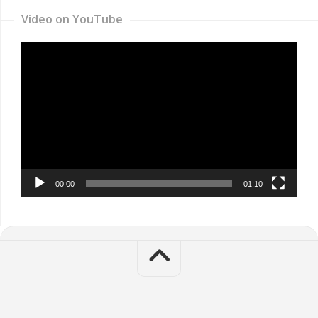
Video on YouTube
Video
Player
00:00
01:10