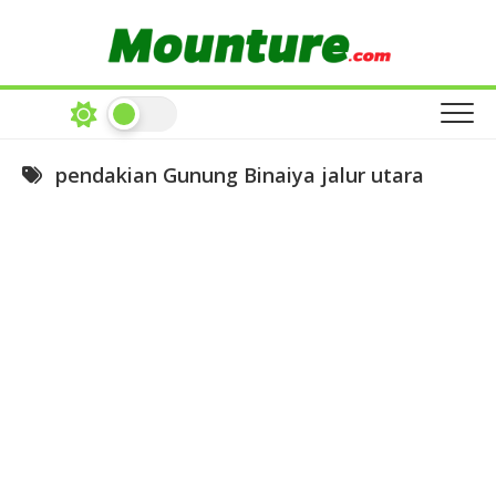
Skip
to
content
pendakian Gunung Binaiya jalur utara