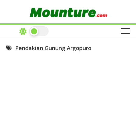
Skip
to
content
Pendakian Gunung Argopuro