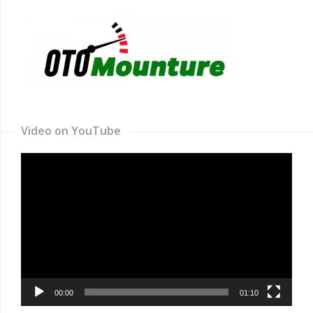
Video on YouTube
Video
Player
00:00
01:10