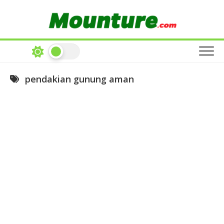
Skip
to
content
pendakian gunung aman