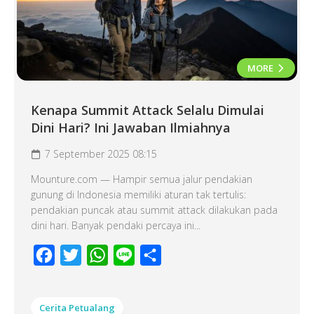
MORE
Kenapa Summit Attack Selalu Dimulai
Dini Hari? Ini Jawaban Ilmiahnya
7 September 2025 08:15
Mounture.com — Hampir semua jalur pendakian
gunung di Indonesia memiliki aturan tak tertulis:
pendakian puncak atau summit attack dilakukan pada
dini hari. Banyak pendaki percaya ini...
Facebook
Twitter
WhatsApp
Line
Share
Cerita Petualang