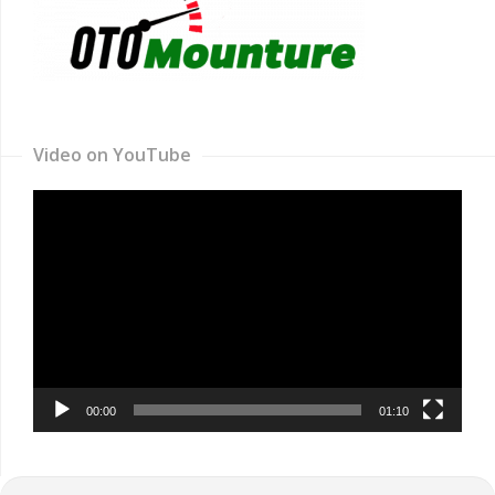
Video on YouTube
Video
Player
00:00
01:10