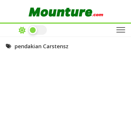
Skip
to
content
pendakian Carstensz