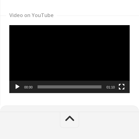
Video on YouTube
Video
Player
00:00
01:10