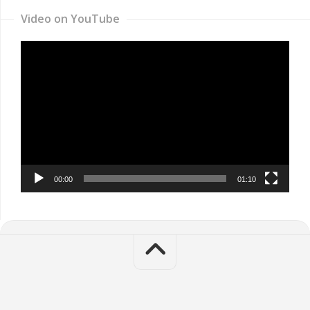
Video on YouTube
Video
Player
00:00
01:10