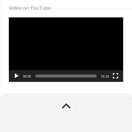
Video on YouTube
Video
Player
00:00
01:10