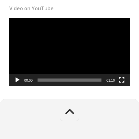
Video on YouTube
Video
Player
00:00
01:10