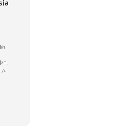
sia
iki
ani,
nya,