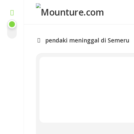
Skip
to
content
pendaki meninggal di Semeru