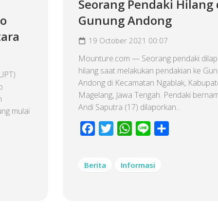
Seorang Pendaki Hilang 
no
Gunung Andong
tara
19 October 2021 00:07
Mounture.com — Seorang pendaki dila
hilang saat melakukan pendakian ke Gu
(UPT)
Andong di Kecamatan Ngablak, Kabupa
o
Magelang, Jawa Tengah. Pendaki berna
n
Andi Saputra (17) dilaporkan...
ung mulai
Facebook
Twitter
WhatsApp
Line
Share
Berita
Informasi