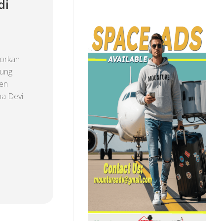
di
porkan
nung
ten
ma Devi