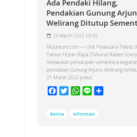
Ada Pendaki Hilang,
Pendakian Gunung Arju
Welirang Ditutup Semen
23 March 2022 09:02
Mounture.com — Unit Pelaksana Teknis 
Taman Hutan Raya (Tahura) Raden Soerj
melakukan penutupan sementara kegiata
pendakian Gunung Arjuno Welirang terhit
21 Maret 2022 pukul...
Facebook
Twitter
WhatsApp
Line
Share
Berita
Informasi