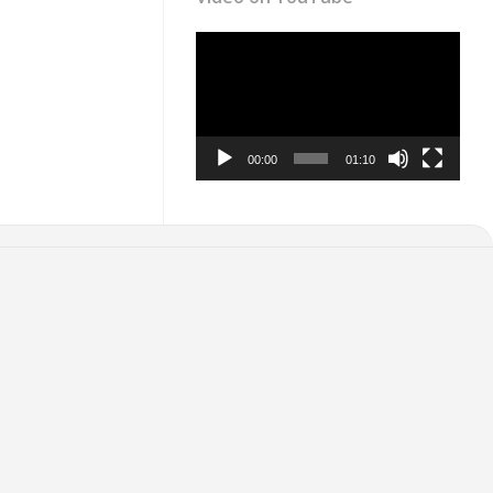
Video
Player
00:00
01:10