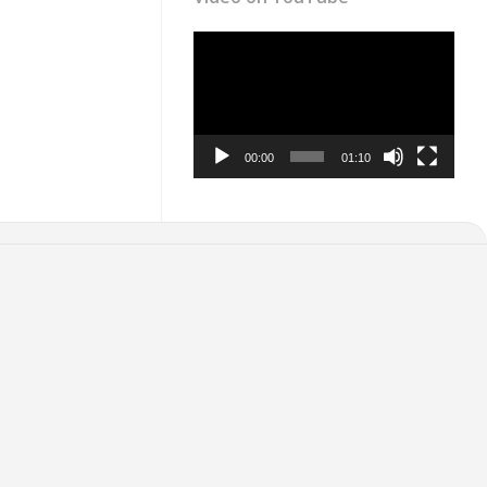
Video
Player
00:00
01:10