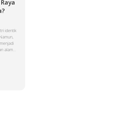
 Raya
a?
i identik
 Namun,
 menjadi
 alam....