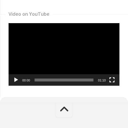
Video on YouTube
Video
Player
00:00
01:10