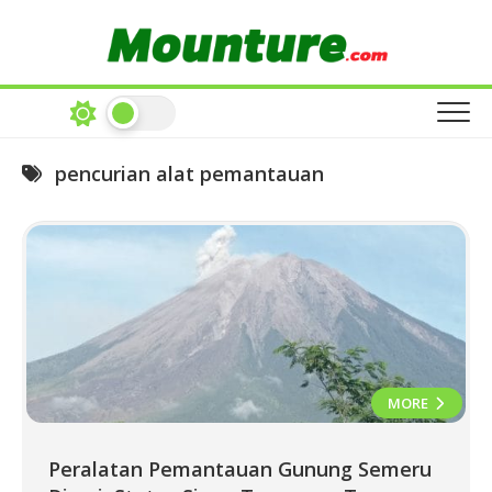
Skip
to
content
pencurian alat pemantauan
MORE
Peralatan Pemantauan Gunung Semeru