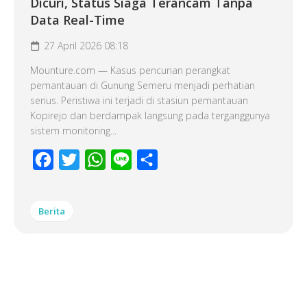
Dicuri, Status Siaga Terancam Tanpa
Data Real-Time
27 April 2026 08:18
Mounture.com — Kasus pencurian perangkat
pemantauan di Gunung Semeru menjadi perhatian
serius. Peristiwa ini terjadi di stasiun pemantauan
Kopirejo dan berdampak langsung pada terganggunya
sistem monitoring...
Facebook
Twitter
WhatsApp
Line
Share
Berita