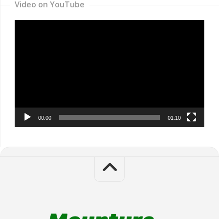
Video on YouTube
Video
Player
00:00
01:10