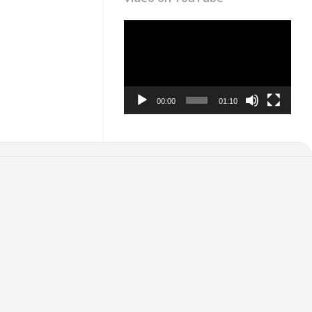
Video
Player
00:00
01:10