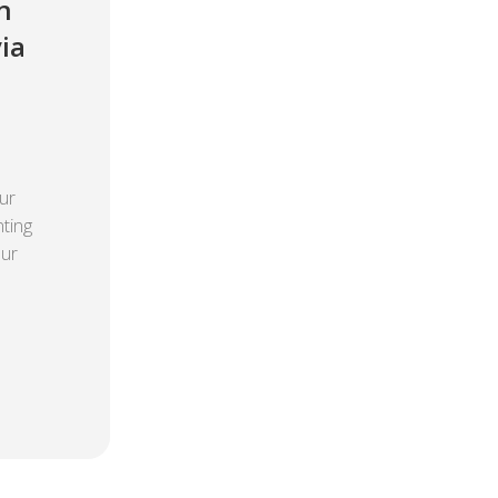
n
ia
ur
ting
lur