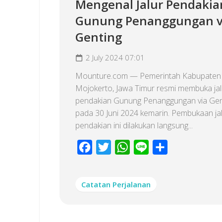
Mengenal Jalur Pendakia
Gunung Penanggungan v
Genting
2 July 2024 07:01
Mounture.com — Pemerintah Kabupaten
Mojokerto, Jawa Timur resmi membuka jal
pendakian Gunung Penanggungan via Gen
pada 30 Juni 2024 kemarin. Pembukaan ja
pendakian ini dilakukan langsung...
Facebook
Twitter
WhatsApp
Line
Share
Catatan Perjalanan