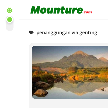
Skip
to
content
penanggungan via genting