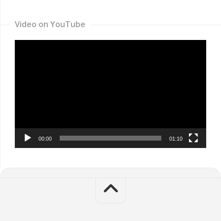
Video on YouTube
Video
Player
00:00
01:10