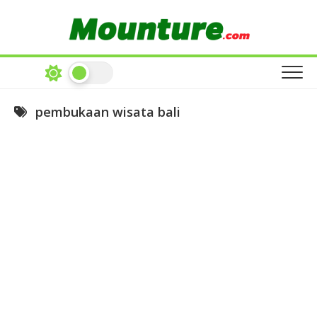
Skip
to
content
pembukaan wisata bali