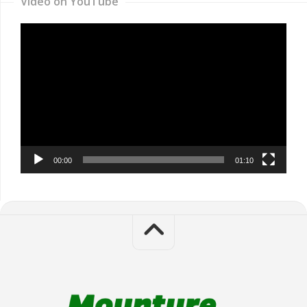
Video on YouTube
Video
Player
00:00
01:10