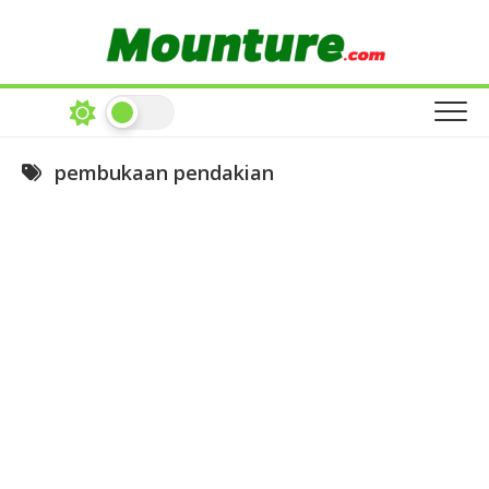
Skip
to
content
pembukaan pendakian