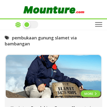
Skip
to
content
pembukaan gunung slamet via
bambangan
MORE