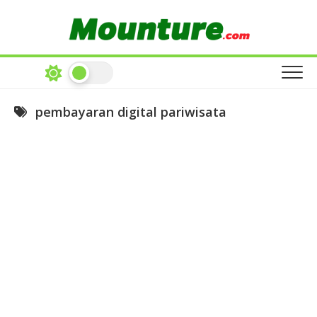
Skip
to
content
pembayaran digital pariwisata