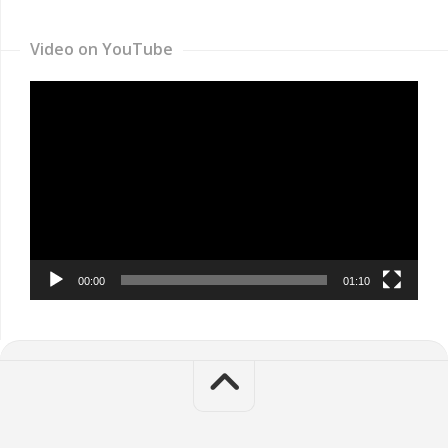
Video on YouTube
Video
Player
00:00
01:10