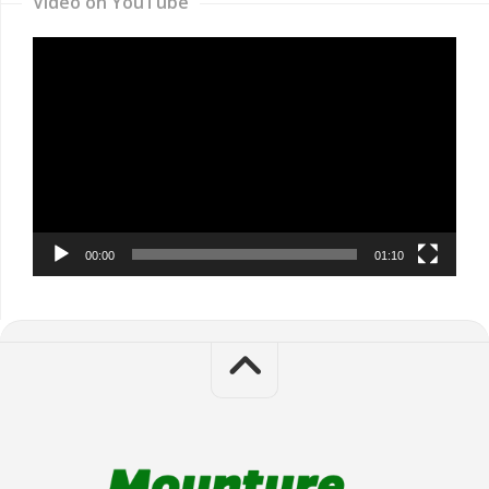
Video on YouTube
Video
Player
00:00
01:10