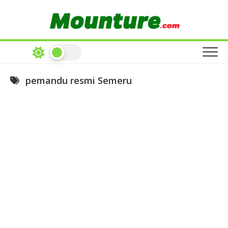
Skip
to
content
pemandu resmi Semeru