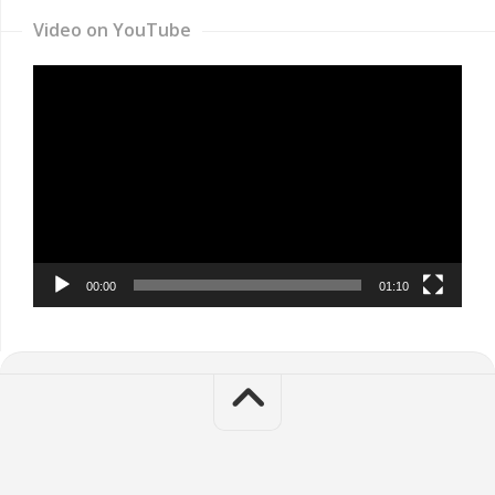
Video on YouTube
Video
Player
00:00
01:10