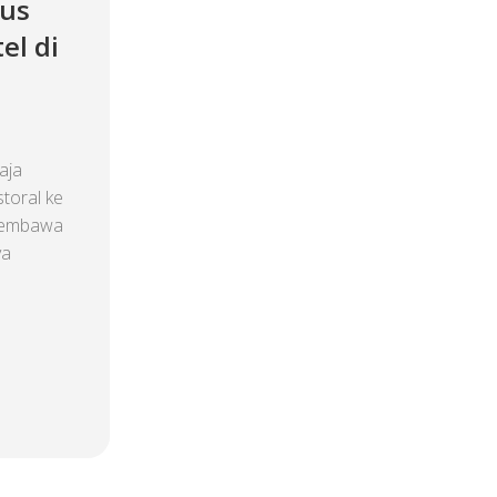
kus
el di
aja
toral ke
 membawa
ya