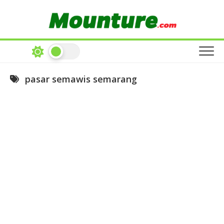
Skip
to
content
pasar semawis semarang