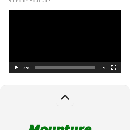
Video on YouTube
Video
Player
00:00
01:10