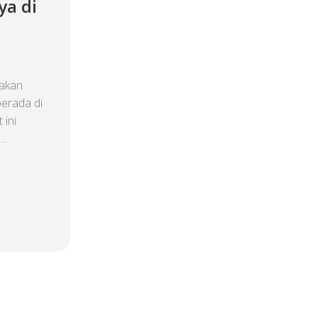
ya di
akan
berada di
 ini
..