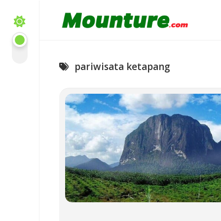
Skip
to
content
pariwisata ketapang