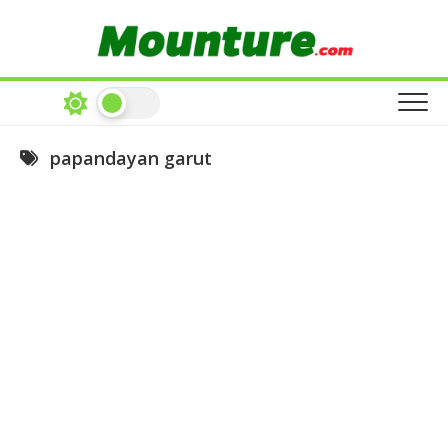
Skip
to
content
papandayan garut