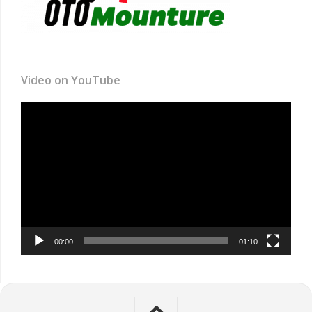
Video on YouTube
Video
Player
00:00
01:10