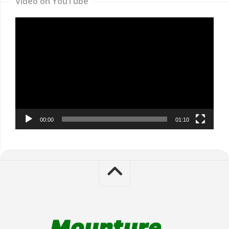
Video on YouTube
Video
Player
00:00
01:10