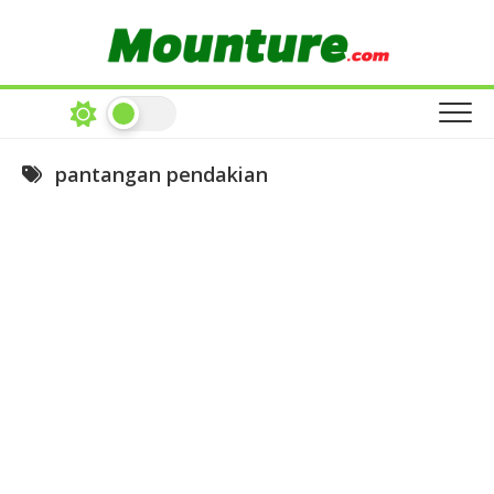
Skip
to
content
pantangan pendakian