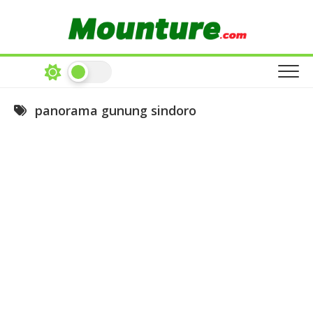
Skip
to
content
panorama gunung sindoro