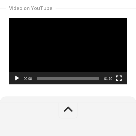
Video on YouTube
Video
Player
00:00
01:10