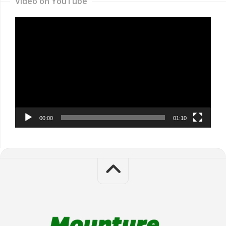
Video on YouTube
Video
Player
00:00
01:10