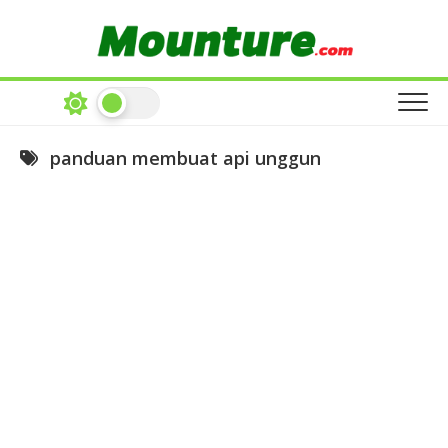
Skip
to
content
panduan membuat api unggun