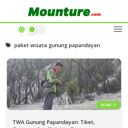
Skip
to
content
paket wisata gunung papandayan
MORE
TWA Gunung Papandayan: Tiket,