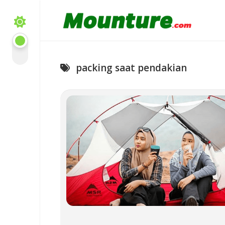
Skip
to
content
packing saat pendakian