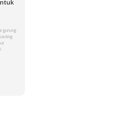
untuk
e gunung
packing
but
i