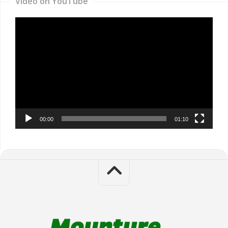
Video on YouTube
Video
Player
00:00
01:10