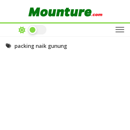
Skip
to
content
packing naik gunung